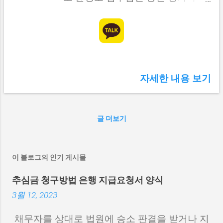
시 경춘로 229 (인창동) 4층 404호
031-555-0303 오기환 변호사오기
환법률사무소 경기 구리시 검배로
36 (수택동, 현주Ifriend빌딩) 501호
장인영 변호사장인영법률사무소 경
기 구리시 산마루로 14 (갈매동) 더
자세한 내용 보기
블유타워 603호 031-529-9646 나
태근 변호사나태근법률사무소 경기
구리시 안골로 2, 502호 (교문동, 대
청빌딩) 송진호 변호사송진호법률
글 더보기
사무소 경기 구리시 경춘로 218 (수
택동, 동원빌딩) 4층 031-557-1334
백주선 법무법인 융평 경기 구리시
이 블로그의 인기 게시물
안골로 2, 2층 (교문동, 대청빌딩) 김
철웅 법무법인 동산 경기 구리시 인
추심금 청구방법 은행 지급요청서 양식
창동 264-4 (쌍용플래티넘선스타워
3월 12, 2023
404호) 031-555-0303 중전마마 납
시오 mp3 노래 다운로드 affiliate 활
채무자를 상대로 법원에 승소 판결을 받거나 지