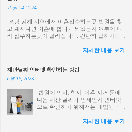
전마마 납시오 mp3 파일 다운로드
연락처: 010-0000-0000 주식회사 농협 은행 압
10월 04, 2024
류 추심금 지급 담당자 귀중 요청서 보내는 방법
위에서 언급한 첨부 서류를 모두 빠짐없이 지급
경남 김해 지역에서 이혼접수하는곳 법원을 찾
요청서에 첨부하여 요청서에 인감 증명서와 동
고 계시다면 이혼에 합의가 되었는지 여부에 따
일한 인감 도장을 날인한 다음 가까운 우체국에
라 접수하는곳이 달라집니다. 간단히 말하자면
서 등기 우편 혹은 내용 증명으로 발송하시면 됩
협의가 되었다면 김해시법원, 그렇지않다면 창
니다. 개인회생신청자격 정보알리미 참고로 은
원법원으로 가셔야 합니다. 김해 지역 이혼접수
자세한 내용 보기
행에서 추가로 보정을 요구하는 경우가 있으므
하는곳 법원 이름 김해시법원은 김해시 내동에
로 반드시 채권자 본인의 연락처를 기재하는 것
위치하고 있으며 간단한 소액사건이나 등기소
재판날짜 인터넷 확인하는 방법
이 빠른 처리에 도움을 줄 수 있습니다.
업무를 볼 때 방문하는 경우가 많습니다. 김해시
관할 지역에서 배우자와 이혼에 합의가 되었다
6월 15, 2023
면 김해시법원에 협의이혼의사확인신청서를 작
성하여 제출하면 됩니다. 참고로 서류를 제출할
법원에 민사, 형사, 이혼 사건 등에
때에는 반드시 부부가 함께 방문해야 하며 변호
다음 재판 날짜가 언제인지 인터넷
사나 법무사를 통해 대리 접수는 불가하므로 본
으로 확인하기 위해서는 대법원 '나
인이 직접 가야 합니다. 이혼 재판으로 가야 한다
의 사건 검색'을 이용하시면 됩니다.
면 창원법원 김해시에서 이혼접수하는곳 정보를
법원 재판날짜 공판 변론기일 인터
자세한 내용 보기
찾을 때 배우자가 이혼을 거부하여 하는 수 없이
넷 조회 구글 검색창에 '나의 사건