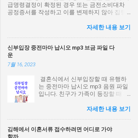
동으로 일정액의 수익을 제공받을
급명령결정이 확정된 경우 또는 금전소비대차
수 있습니다.
공정증서를 작성하고 이를 변제하지 않아 집행
문을 부여받아 법원에 채권압류 및 추심명령 결
정을 받게 되면 제3채무자인 은행에 추심을을
자세한 내용 보기
지급해달라고 요청해야 합니다. 이때 은행에 보
내는 추심금지급요청서를 작성하여 보내는 방법
신부입장 중전마마 납시오 mp3 브금 파일 다
에 대해 알아보겠습니다. 추심금지급요청서 작
운
성 양식 예시 제3채무자를 농협은행으로 하여
요청하는 양식을 예를 들어 보겠습니다. 추심금
7월 16, 2023
지급요청서 사건 2023타채0000호 채권압류 및
추심명령 채권자 000 채무자 000 제 3채무자 주
결혼식에서 신부입장할 때 유행하
식회사 농협은행 위 채권자는 채무자에 대하여
는 중전마마 납시오 mp3 음원 파일
채권 압류 및 추심 명령을 받았으므로 이에 추심
입니다. 친구가 가족이 등장할 때 재
금 지급을 요청하오니 첨부된 채권자 명의 예금
미있는 영상을 촬영하기 위해 많이
계좌로 지급하여 주시기 바랍니다. 개인회생 법
쓰이는 브금을 다운로드하여 이용
자세한 내용 보기
원비용 변호사 수임료 평균 얼마 첨부 서류 1. 채
하시기 바랍니다. 중전마마 납시오
권 압류 및 추심 명령 결정문 사본 1통 1. 인감 증
브금 파일 다운 아래 mp3 파일을 다
김해에서 이혼서류 접수하려면 어디로 가야
명서(채권자) 1통 1. 예금 통장 사본 1통 1. 신분
운로드하여 사용하시면 됩니다. 중
할까
증 앞 뒤 사본 1통 2023. 3. 19. 채권자 000 (인)